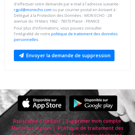
d'effectuer votre demande par e-mail à l'adresse suivante :
rgpd@monecho.com
ou par courrier postal en écrivant à :
Délégué à la Protection des Données - MON ECHO - 28
avenue du 19 Mars 1962 - 78370 Plaisir - FRANCE
Pour plus d'informations, vous pouvez consulter
l'intégralité de notre
politique de traitement des données
personnelles
.
Envoyer la demande de suppression
Assistance / contact
|
Supprimer mon compte
Mentions légales
|
Politique de traitement des